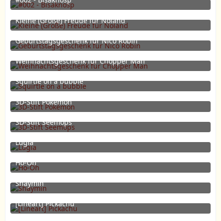
25. März 2020 um 11:34
11
Kleine (Große) Freude für Noland
26. Dezember 2019 um 20:39
3
Geburtstagsgeschenk für Nico Robin
26. Dezember 2019 um 20:39
4
Weihnachtsgeschenk für Chopper Man
26. Dezember 2019 um 20:39
4
Squirtle on a bubble
7. Oktober 2019 um 15:43
9
3D-Stift Pokémon
6. März 2019 um 18:35
5
3D-Stift Seemops
24. Juli 2018 um 23:47
8
Lugia
10. Januar 2018 um 17:52
6
Ho-Oh
15. Dezember 2017 um 19:37
10
Shaymin
19. August 2017 um 10:49
[Lineart] Pickachu
5. August 2017 um 16:44