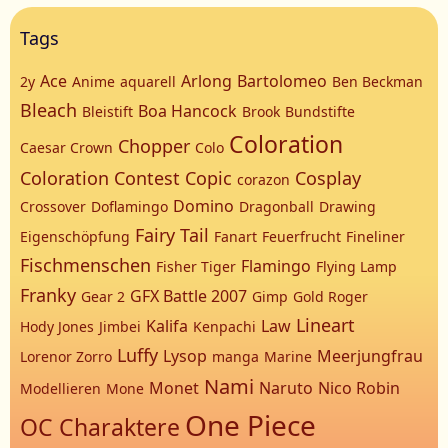
Tags
Ace
Arlong
Bartolomeo
2y
Anime
aquarell
Ben Beckman
Bleach
Boa Hancock
Bleistift
Brook
Bundstifte
Coloration
Chopper
Caesar Crown
Colo
Coloration Contest
Copic
Cosplay
corazon
Domino
Crossover
Doflamingo
Dragonball
Drawing
Fairy Tail
Eigenschöpfung
Fanart
Feuerfrucht
Fineliner
Fischmenschen
Flamingo
Fisher Tiger
Flying Lamp
Franky
GFX Battle 2007
Gear 2
Gimp
Gold Roger
Lineart
Kalifa
Law
Hody Jones
Jimbei
Kenpachi
Luffy
Lysop
Meerjungfrau
Lorenor Zorro
manga
Marine
Nami
Monet
Naruto
Nico Robin
Modellieren
Mone
One Piece
OC Charaktere