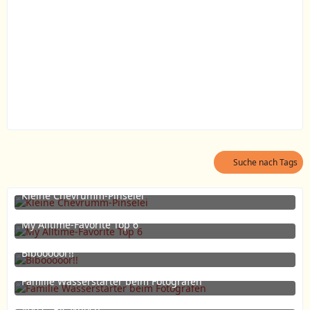
Suche nach Tags
Kleine Chevrumm-Pinselei
17. September 2025 um 20:44
2
My Alltime-Favorite Top 6
15. April 2023 um 20:44
8
Bibooooor!!
20. Mai 2020 um 21:02
5
Familie Wasserstarter beim Fotografen
10. April 2020 um 15:05
9
#002 - Bisaknosp