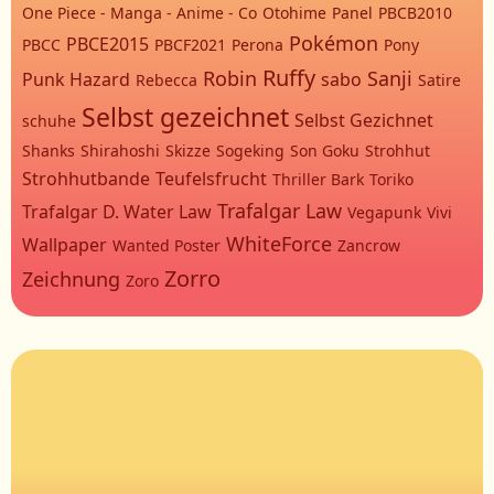
One Piece - Manga - Anime - Co
Otohime
Panel
PBCB2010
Pokémon
PBCE2015
PBCC
PBCF2021
Perona
Pony
Ruffy
Robin
Sanji
Punk Hazard
sabo
Rebecca
Satire
Selbst gezeichnet
Selbst Gezichnet
schuhe
Shanks
Shirahoshi
Skizze
Sogeking
Son Goku
Strohhut
Strohhutbande
Teufelsfrucht
Thriller Bark
Toriko
Trafalgar Law
Trafalgar D. Water Law
Vegapunk
Vivi
WhiteForce
Wallpaper
Wanted Poster
Zancrow
Zorro
Zeichnung
Zoro