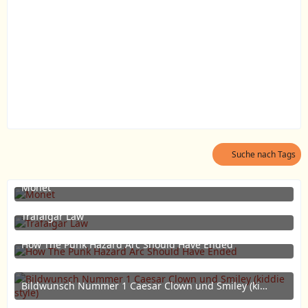
Suche nach Tags
Monet
11. Mai 2020 um 22:13
3
Trafalgar Law
16. Dezember 2013 um 18:10
How The Punk Hazard Arc Should Have Ended
20. Februar 2013 um 04:26
Bildwunsch Nummer 1 Caesar Clown und Smiley (kiddie style)
4. August 2012 um 18:40