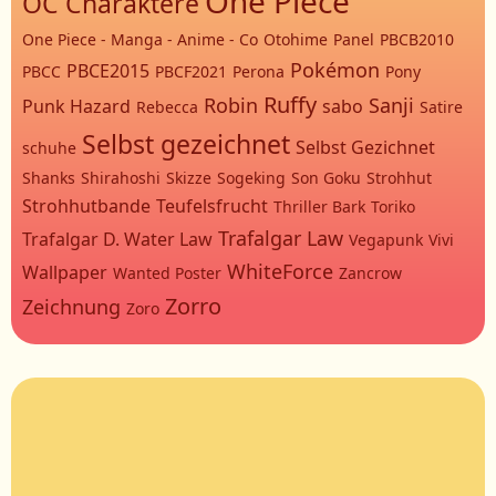
One Piece
OC Charaktere
One Piece - Manga - Anime - Co
Otohime
Panel
PBCB2010
Pokémon
PBCE2015
PBCC
PBCF2021
Perona
Pony
Ruffy
Robin
Sanji
Punk Hazard
sabo
Rebecca
Satire
Selbst gezeichnet
Selbst Gezichnet
schuhe
Shanks
Shirahoshi
Skizze
Sogeking
Son Goku
Strohhut
Strohhutbande
Teufelsfrucht
Thriller Bark
Toriko
Trafalgar Law
Trafalgar D. Water Law
Vegapunk
Vivi
WhiteForce
Wallpaper
Wanted Poster
Zancrow
Zorro
Zeichnung
Zoro