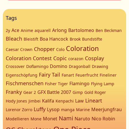
Tags
Ace
Arlong
Bartolomeo
2y
Anime
aquarell
Ben Beckman
Bleach
Boa Hancock
Bleistift
Brook
Bundstifte
Coloration
Chopper
Caesar Crown
Colo
Coloration Contest
Copic
Cosplay
corazon
Domino
Crossover
Doflamingo
Dragonball
Drawing
Fairy Tail
Eigenschöpfung
Fanart
Feuerfrucht
Fineliner
Fischmenschen
Flamingo
Fisher Tiger
Flying Lamp
Franky
GFX Battle 2007
Gear 2
Gimp
Gold Roger
Lineart
Kalifa
Law
Hody Jones
Jimbei
Kenpachi
Luffy
Lysop
Meerjungfrau
Lorenor Zorro
manga
Marine
Nami
Monet
Naruto
Nico Robin
Modellieren
Mone