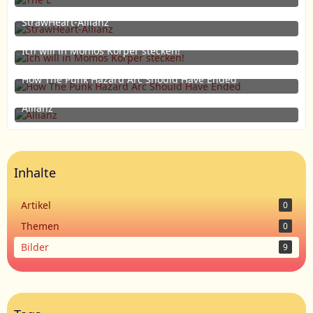
4. April 2013 um 22:30
StrawHeart-Allianz
25. Februar 2013 um 04:33
Ich will in Momos Körper stecken!
23. Februar 2013 um 01:48
1
How The Punk Hazard Arc Should Have Ended
20. Februar 2013 um 04:26
Allianz
1. Februar 2013 um 18:53
Inhalte
Artikel
0
Themen
0
Bilder
9