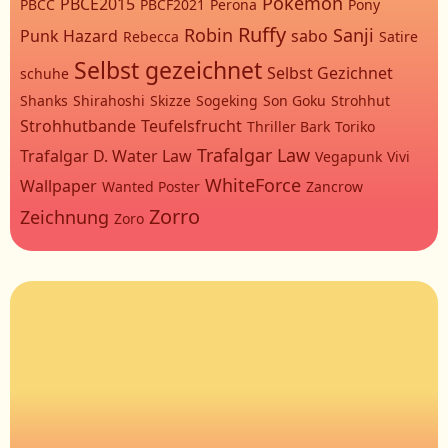
Pokémon
PBCE2015
PBCC
PBCF2021
Perona
Pony
Ruffy
Robin
Sanji
Punk Hazard
sabo
Rebecca
Satire
Selbst gezeichnet
Selbst Gezichnet
schuhe
Shanks
Shirahoshi
Skizze
Sogeking
Son Goku
Strohhut
Strohhutbande
Teufelsfrucht
Thriller Bark
Toriko
Trafalgar Law
Trafalgar D. Water Law
Vegapunk
Vivi
WhiteForce
Wallpaper
Wanted Poster
Zancrow
Zorro
Zeichnung
Zoro