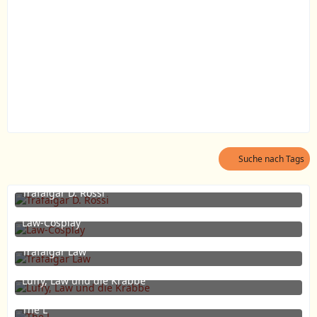
Suche nach Tags
Trafalgar D. Rossi
27. Juni 2021 um 12:31
5
Law-Cosplay
29. Juli 2015 um 22:23
1
Trafalgar Law
30. Dezember 2014 um 19:51
Luffy, Law und die Krabbe
23. April 2013 um 17:57
The L