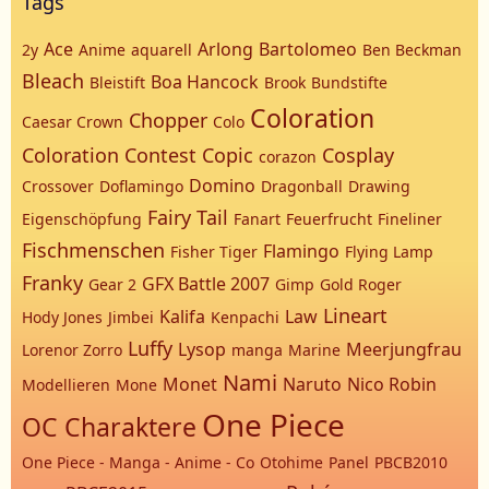
Tags
Ace
Arlong
Bartolomeo
2y
Anime
aquarell
Ben Beckman
Bleach
Boa Hancock
Bleistift
Brook
Bundstifte
Coloration
Chopper
Caesar Crown
Colo
Coloration Contest
Copic
Cosplay
corazon
Domino
Crossover
Doflamingo
Dragonball
Drawing
Fairy Tail
Eigenschöpfung
Fanart
Feuerfrucht
Fineliner
Fischmenschen
Flamingo
Fisher Tiger
Flying Lamp
Franky
GFX Battle 2007
Gear 2
Gimp
Gold Roger
Lineart
Kalifa
Law
Hody Jones
Jimbei
Kenpachi
Luffy
Lysop
Meerjungfrau
Lorenor Zorro
manga
Marine
Nami
Monet
Naruto
Nico Robin
Modellieren
Mone
One Piece
OC Charaktere
One Piece - Manga - Anime - Co
Otohime
Panel
PBCB2010