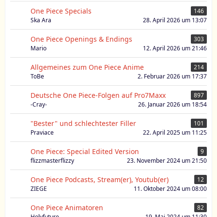
One Piece Specials
146
Ska Ara
28. April 2026 um 13:07
One Piece Openings & Endings
303
Mario
12. April 2026 um 21:46
Allgemeines zum One Piece Anime
214
ToBe
2. Februar 2026 um 17:37
Deutsche One Piece-Folgen auf Pro7Maxx
897
-Cray-
26. Januar 2026 um 18:54
"Bester" und schlechtester Filler
101
Praviace
22. April 2025 um 11:25
One Piece: Special Edited Version
9
flizzmasterflizzy
23. November 2024 um 21:50
One Piece Podcasts, Stream(er), Youtub(er)
12
ZIEGE
11. Oktober 2024 um 08:00
One Piece Animatoren
82
Holyfuture
19. Mai 2024 um 11:30