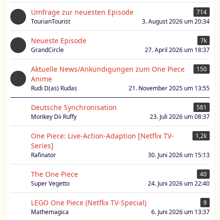
Umfrage zur neuesten Episode
714
TourianTourist
3. August 2026 um 20:34
Neueste Episode
7k
GrandCircle
27. April 2026 um 18:37
Aktuelle News/Ankündigungen zum One Piece
150
Anime
Rudi D(as) Rudas
21. November 2025 um 13:55
Deutsche Synchronisation
581
Monkey Dii Ruffy
23. Juli 2026 um 08:37
One Piece: Live-Action-Adaption [Netflix TV-
1,2k
Series]
Rafinator
30. Juni 2026 um 15:13
The One Piece
40
Super Vegetto
24. Juni 2026 um 22:40
LEGO One Piece (Netflix TV-Special)
9
Mathemagica
6. Juni 2026 um 13:37